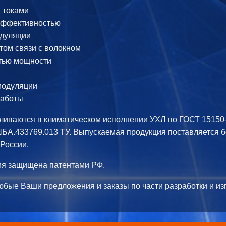
 токами
эффективностью
одуляции
ом связи с волокном
тью мощности
модуляции
работы
ливаются в климатическом исполнении УХЛ по ГОСТ 15150-
БА.433769.013 ТУ. Выпускаемая продукция поставляется 
России.
ия защищена патентами РФ.
юбые Ваши предложения и заказы по части разработки и из