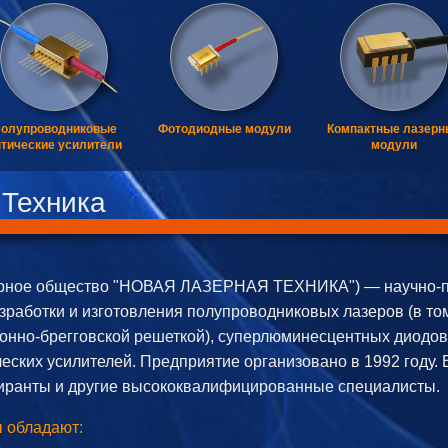
олупроводниковые
Фотодиодные модули
Компактные лазерн
тические усилители
модули
 Техника
рное общество "НОВАЯ ЛАЗЕРНАЯ ТЕХНИКА") — научно-п
зработки и изготовления полупроводниковых лазеров (в то
онно-брегговской решеткой), суперлюминесцентных диодов
ских усилителей. Предприятие организовано в 1992 году. 
спиранты и другие высококвалифицированные специалисты.
 обладают: