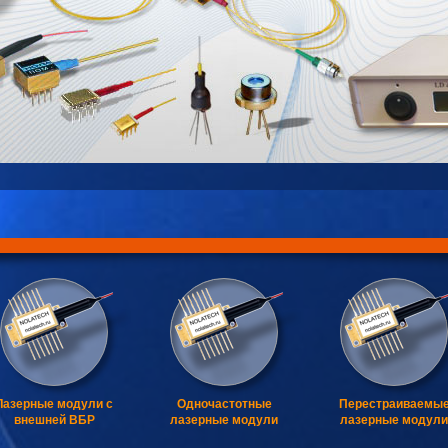
Лазерные модули с
Одночастотные
Перестраиваемы
внешней ВБР
лазерные модули
лазерные модули