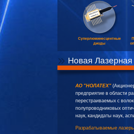
Суперлюминесцентные
П
диоды
оп
Новая Лазерная
АО "НОЛАТЕХ"
(Акционе
предприятие в области ра
перестраиваемых с волок
полупроводниковых оптиче
наук, кандидаты наук, а
Разрабатываемые лазеры