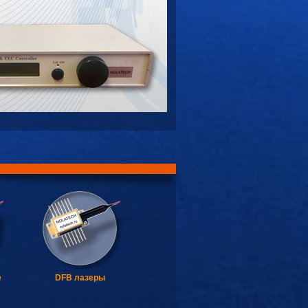
е
DFB лазеры