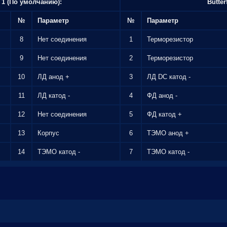
п 1 (По умолчанию):
Butter
№
Параметр
№
Параметр
8
Нет соединения
1
Терморезистор
9
Нет соединения
2
Терморезистор
10
ЛД анод +
3
ЛД DC катод -
11
ЛД катод -
4
ФД анод -
12
Нет соединения
5
ФД катод +
13
Корпус
6
ТЭМО анод +
14
ТЭМО катод -
7
ТЭМО катод -