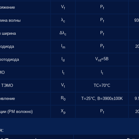
V
P
ряжение
f
f
λ
P
лина волны
93
c
f
Δλ
P
я ширина
c
f
I
P
тодиода
2
m
f
I
V
=5В
фотодиода
d
rd
I
I
МО
t
t
V
е ТЭМО
TC=70°C
t
R
ивление
T=25°С, B=3900±100K
9.
0
X
P
ции (PM волокно)
2
p
f
я: