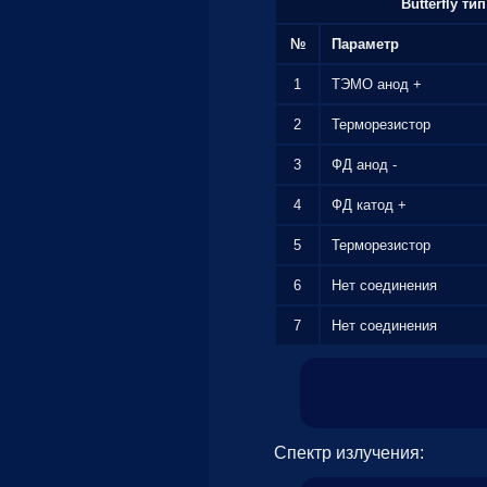
Butterfly ти
№
Параметр
1
ТЭМО анод +
2
Терморезистор
3
ФД анод -
4
ФД катод +
5
Терморезистор
6
Нет соединения
7
Нет соединения
Спектр излучения: