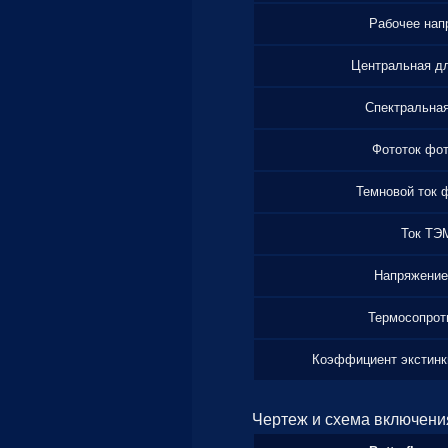
Рабочее нап
Центральная д
Спектральна
Фототок фо
Темновой ток 
Ток ТЭ
Напряжени
Термосопрот
Коэффициент экстинк
Чертеж и схема включени