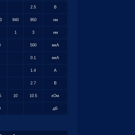
2.5
В
0
940
950
нм
1
3
нм
0
500
мкА
0.1
мкА
1.4
А
2.7
В
5
10
10.5
кОм
0
дБ