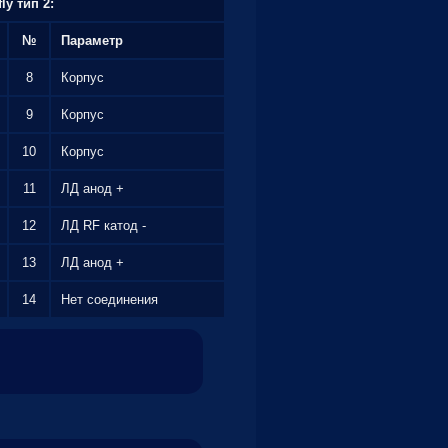
fly тип 2:
№
Параметр
8
Корпус
9
Корпус
10
Корпус
11
ЛД анод +
12
ЛД RF катод -
13
ЛД анод +
14
Нет соединения