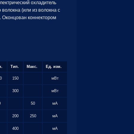
лектрический охладитель
волокна (или из волокна с
м. Оконцован коннектором
н.
Тип.
Макс.
Ед. изм.
0
150
мВт
300
мВт
0
50
мА
200
250
мА
400
мА