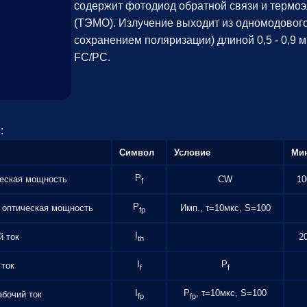
содержит фотодиод обратной связи и термоэ
(ТЭМО). Излучение выходит из одномодового 
сохранением поляризации) длиной 0,5 - 0,9 
FC/PC.
:
Символ
Условие
Ми
P
еская мощность
CW
10
f
P
 оптическая мощность
Имп., τ=10мкс, S=100
fp
I
й ток
2
th
I
P
 ток
f
f
I
P
, τ=10мкс, S=100
бочий ток
fp
fp