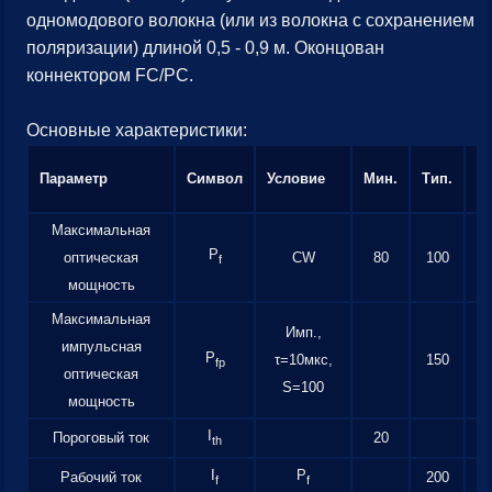
одномодового волокна (или из волокна с сохранением
поляризации) длиной 0,5 - 0,9 м. Оконцован
коннектором FC/PC.
Основные характеристики:
Параметр
Символ
Условие
Мин.
Тип.
М
Максимальная
P
оптическая
CW
80
100
f
мощность
Максимальная
Имп.,
импульсная
P
τ=10мкс,
150
fp
оптическая
S=100
мощность
I
Пороговый ток
20
th
I
P
Рабочий ток
200
f
f