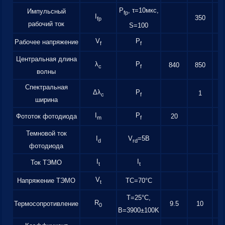
P
, τ=10мкс,
Импульсный
fp
I
350
fp
рабочий ток
S=100
V
P
Рабочее напряжение
f
f
Центральная длина
λ
P
840
850
c
f
волны
Спектральная
Δλ
P
1
c
f
ширина
I
P
Фототок фотодиода
20
m
f
Темновой ток
I
V
=5В
d
rd
фотодиода
I
I
Ток ТЭМО
t
t
V
Напряжение ТЭМО
TC=70°C
t
T=25°С,
R
Термосопротивление
9.5
10
1
0
B=3900±100K