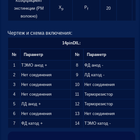
Коэффициент
X
P
экстинкции (PM
20
p
f
волокно)
Чертеж и схема включения:
14pinDIL:
№
Параметр
№
Параметр
1
ТЭМО анод +
8
ФД анод -
2
Нет соединения
9
ЛД катод -
3
Нет соединения
10
Нет соединения
4
Нет соединения
11
Терморезистор
5
ЛД анод +
12
Терморезистор
6
Нет соединения
13
Нет соединения
7
ФД катод +
14
ТЭМО катод -