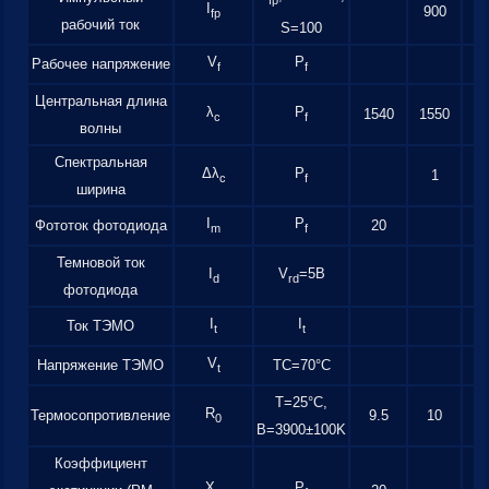
I
900
fp
рабочий ток
S=100
V
P
Рабочее напряжение
f
f
Центральная длина
λ
P
1540
1550
1
c
f
волны
Спектральная
Δλ
P
1
c
f
ширина
I
P
Фототок фотодиода
20
m
f
Темновой ток
I
V
=5В
d
rd
фотодиода
I
I
Ток ТЭМО
t
t
V
Напряжение ТЭМО
TC=70°C
t
T=25°С,
R
Термосопротивление
9.5
10
1
0
B=3900±100K
Коэффициент
X
P