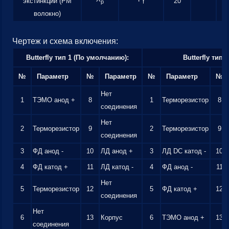
экстинкции (PM
20
p
f
волокно)
Чертеж и схема включения:
Butterfly тип 1 (По умолчанию):
Butterfly тип 2
№
Параметр
№
Параметр
№
Параметр
№
Нет
1
ТЭМО анод +
8
1
Терморезистор
8
соединения
Нет
2
Терморезистор
9
2
Терморезистор
9
соединения
3
ФД анод -
10
ЛД анод +
3
ЛД DC катод -
10
4
ФД катод +
11
ЛД катод -
4
ФД анод -
11
Нет
5
Терморезистор
12
5
ФД катод +
12
соединения
Нет
6
13
Корпус
6
ТЭМО анод +
13
соединения