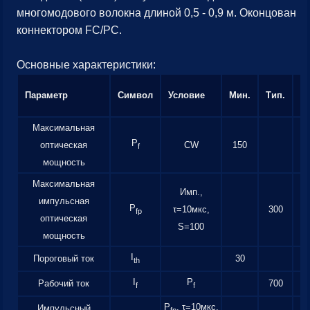
многомодового волокна длиной 0,5 - 0,9 м. Оконцован
коннектором FC/PC.
Основные характеристики:
Параметр
Символ
Условие
Мин.
Тип.
М
Максимальная
P
оптическая
CW
150
f
мощность
Максимальная
Имп.,
импульсная
P
τ=10мкс,
300
fp
оптическая
S=100
мощность
I
Пороговый ток
30
th
I
P
Рабочий ток
700
f
f
P
, τ=10мкс,
Импульсный
fp